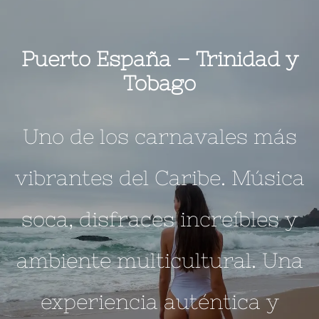
Puerto España –
Trinidad y
Tobago
Uno de los carnavales más
vibrantes del Caribe. Música
soca, disfraces increíbles y
ambiente multicultural. Una
experiencia auténtica y