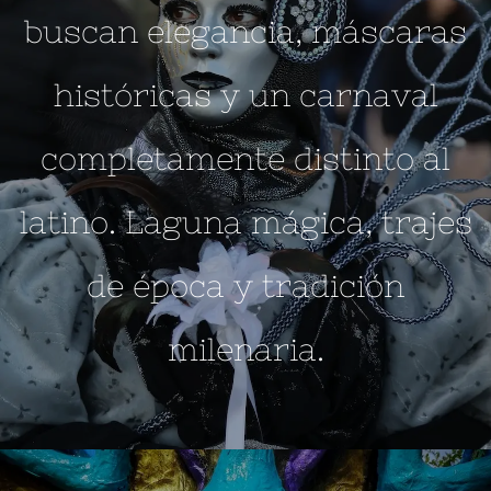
buscan elegancia, máscaras
históricas y un carnaval
completamente distinto al
latino. Laguna mágica, trajes
de época y tradición
milenaria.