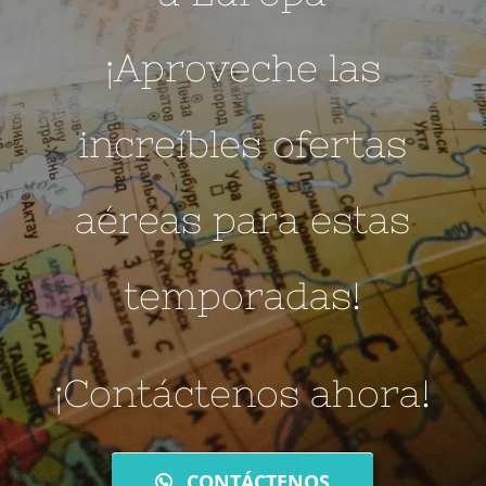
¡Aproveche las
increíbles ofertas
aéreas para estas
temporadas!
¡Contáctenos ahora!
CONTÁCTENOS