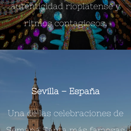
autenticidad rioplatense y
ritmos contagiosos.
Sevilla –
España
Una de las celebraciones de
Semana Santa más famosas