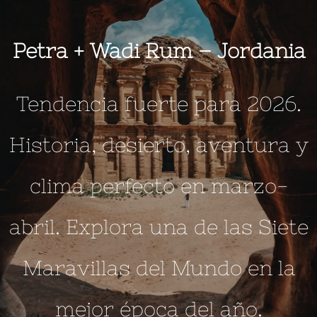
Petra + Wadi Rum –
Jordania
Tendencia fuerte para 2026.
Historia, desierto, aventura y
clima perfecto en marzo-
abril. Explora una de las Siete
Maravillas del Mundo en la
mejor época del año.