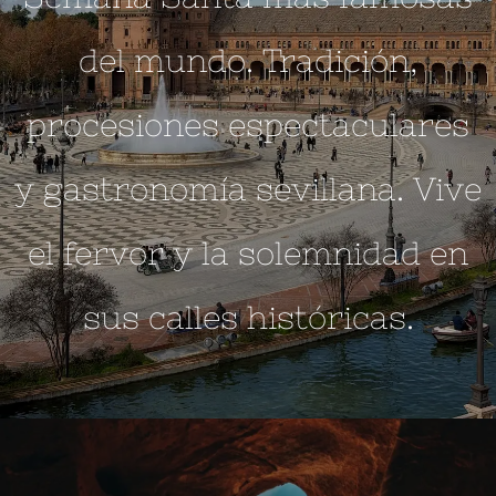
del mundo. Tradición,
procesiones espectaculares
y gastronomía sevillana. Vive
el fervor y la solemnidad en
sus calles históricas.