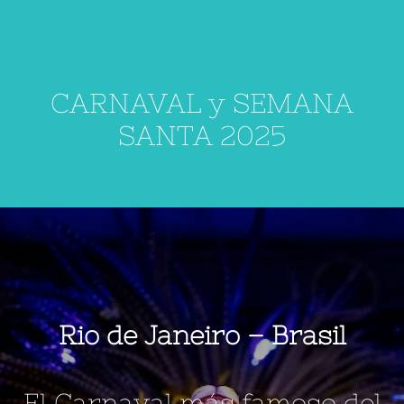
Saltar
al
contenido
CARNAVAL y SEMANA
SANTA 2025
Rio de Janeiro –
Brasil
El Carnaval más famoso del