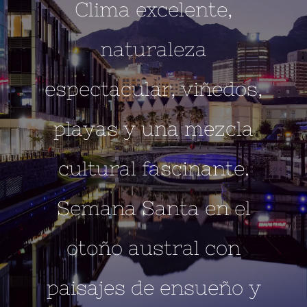
Clima excelente,
naturaleza
espectacular, viñedos,
playas y una mezcla
cultural fascinante.
Semana Santa en el
otoño austral con
paisajes de ensueño y