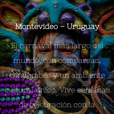
Montevideo –
Uruguay
El carnaval más largo del
mundo, con comparsas,
candombes y un ambiente
cultural único. Vive semanas
de celebración con la